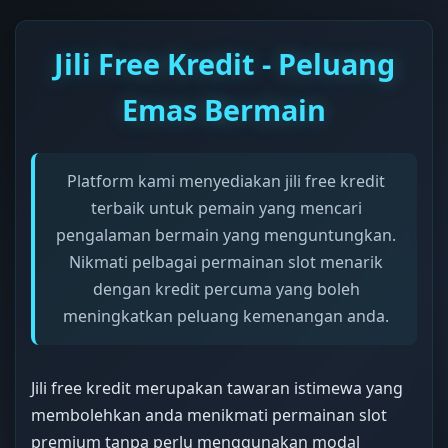
Jili Free Kredit - Peluang
Emas Bermain
Platform kami menyediakan jili free kredit
terbaik untuk pemain yang mencari
pengalaman bermain yang menguntungkan.
Nikmati pelbagai permainan slot menarik
dengan kredit percuma yang boleh
meningkatkan peluang kemenangan anda.
Jili free kredit merupakan tawaran istimewa yang
membolehkan anda menikmati permainan slot
premium tanpa perlu menggunakan modal