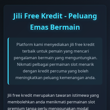
Jili Free Kredit - Peluang
Emas Bermain
Platform kami menyediakan jili free kredit
terbaik untuk pemain yang mencari
pengalaman bermain yang menguntungkan.
Nikmati pelbagai permainan slot menarik
dengan kredit percuma yang boleh
meningkatkan peluang kemenangan anda.
Jili free kredit merupakan tawaran istimewa yang
membolehkan anda menikmati permainan slot
premium tanpa perlu menggunakan modal