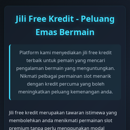
Jili Free Kredit - Peluang
Emas Bermain
Platform kami menyediakan jili free kredit
terbaik untuk pemain yang mencari
pengalaman bermain yang menguntungkan.
Nikmati pelbagai permainan slot menarik
dengan kredit percuma yang boleh
meningkatkan peluang kemenangan anda.
Jili free kredit merupakan tawaran istimewa yang
membolehkan anda menikmati permainan slot
premium tanpa perlu menggunakan modal