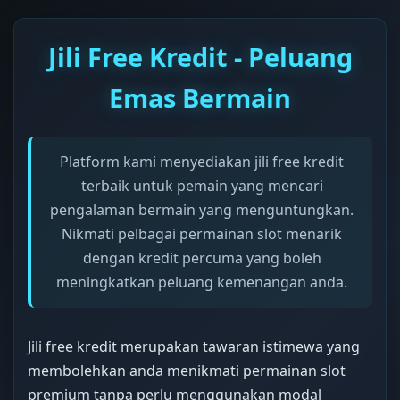
Jili Free Kredit - Peluang
Emas Bermain
Platform kami menyediakan jili free kredit
terbaik untuk pemain yang mencari
pengalaman bermain yang menguntungkan.
Nikmati pelbagai permainan slot menarik
dengan kredit percuma yang boleh
meningkatkan peluang kemenangan anda.
Jili free kredit merupakan tawaran istimewa yang
membolehkan anda menikmati permainan slot
premium tanpa perlu menggunakan modal