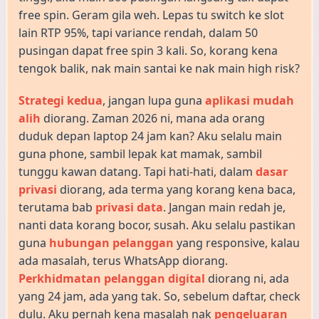
free spin. Geram gila weh. Lepas tu switch ke slot
lain RTP 95%, tapi variance rendah, dalam 50
pusingan dapat free spin 3 kali. So, korang kena
tengok balik, nak main santai ke nak main high risk?
Strategi kedua
, jangan lupa guna
aplikasi mudah
alih
diorang. Zaman 2026 ni, mana ada orang
duduk depan laptop 24 jam kan? Aku selalu main
guna phone, sambil lepak kat mamak, sambil
tunggu kawan datang. Tapi hati-hati, dalam
dasar
privasi
diorang, ada terma yang korang kena baca,
terutama bab
privasi data
. Jangan main redah je,
nanti data korang bocor, susah. Aku selalu pastikan
guna
hubungan pelanggan
yang responsive, kalau
ada masalah, terus WhatsApp diorang.
Perkhidmatan pelanggan digital
diorang ni, ada
yang 24 jam, ada yang tak. So, sebelum daftar, check
dulu. Aku pernah kena masalah nak
pengeluaran