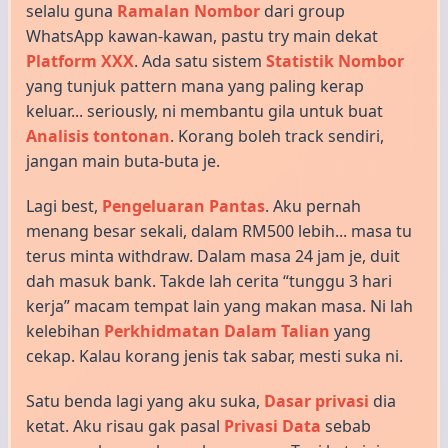
selalu guna
Ramalan Nombor
dari group
WhatsApp kawan-kawan, pastu try main dekat
Platform XXX
. Ada satu sistem
Statistik Nombor
yang tunjuk pattern mana yang paling kerap
keluar... seriously, ni membantu gila untuk buat
Analisis tontonan
. Korang boleh track sendiri,
jangan main buta-buta je.
Lagi best,
Pengeluaran Pantas
. Aku pernah
menang besar sekali, dalam RM500 lebih... masa tu
terus minta withdraw. Dalam masa 24 jam je, duit
dah masuk bank. Takde lah cerita “tunggu 3 hari
kerja” macam tempat lain yang makan masa. Ni lah
kelebihan
Perkhidmatan Dalam Talian
yang
cekap. Kalau korang jenis tak sabar, mesti suka ni.
Satu benda lagi yang aku suka,
Dasar privasi
dia
ketat. Aku risau gak pasal
Privasi Data
sebab