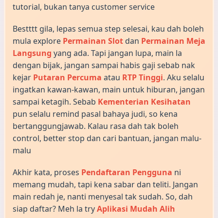
tutorial, bukan tanya customer service
Bestttt gila, lepas semua step selesai, kau dah boleh
mula explore
Permainan Slot
dan
Permainan Meja
Langsung
yang ada. Tapi jangan lupa, main la
dengan bijak, jangan sampai habis gaji sebab nak
kejar
Putaran Percuma
atau
RTP Tinggi
. Aku selalu
ingatkan kawan-kawan, main untuk hiburan, jangan
sampai ketagih. Sebab
Kementerian Kesihatan
pun selalu remind pasal bahaya judi, so kena
bertanggungjawab. Kalau rasa dah tak boleh
control, better stop dan cari bantuan, jangan malu-
malu
Akhir kata, proses
Pendaftaran Pengguna
ni
memang mudah, tapi kena sabar dan teliti. Jangan
main redah je, nanti menyesal tak sudah. So, dah
siap daftar? Meh la try
Aplikasi Mudah Alih