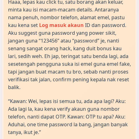
Haaa, lepas kau click tu, satu borang akan keluar,
minta kau isi macam-macam details. Antaranya
nama penuh, nombor telefon, alamat emel, pastu
kau kena set
Log masuk akaun
ID dan password.
Aku suggest guna password yang power sikit,
jangan guna “123456” atau “password” je, nanti
senang sangat orang hack, kang duit bonus kau
lari, sedih weh. Eh jap, teringat satu benda lagi, ada
sesetengah pengguna suka isi emel guna emel fake,
tapi jangan buat macam tu bro, sebab nanti proses
verifikasi tak jalan, confirm pening kepala nak reset
balik.
“Kawan: Wei, lepas isi semua tu, ada apa lagi? Aku:
Ada lagi la, kau kena verify akaun guna nombor
telefon, nanti dapat OTP. Kawan: OTP tu apa? Aku:
Aduhai, one time password la bang, jangan banyak
tanya, ikut je.”