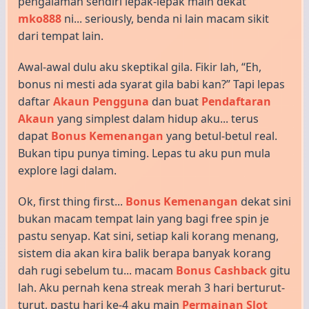
pengalaman sendiri lepak-lepak main dekat
mko888
ni... seriously, benda ni lain macam sikit
dari tempat lain.
Awal-awal dulu aku skeptikal gila. Fikir lah, “Eh,
bonus ni mesti ada syarat gila babi kan?” Tapi lepas
daftar
Akaun Pengguna
dan buat
Pendaftaran
Akaun
yang simplest dalam hidup aku... terus
dapat
Bonus Kemenangan
yang betul-betul real.
Bukan tipu punya timing. Lepas tu aku pun mula
explore lagi dalam.
Ok, first thing first...
Bonus Kemenangan
dekat sini
bukan macam tempat lain yang bagi free spin je
pastu senyap. Kat sini, setiap kali korang menang,
sistem dia akan kira balik berapa banyak korang
dah rugi sebelum tu... macam
Bonus Cashback
gitu
lah. Aku pernah kena streak merah 3 hari berturut-
turut, pastu hari ke-4 aku main
Permainan Slot