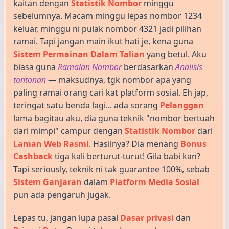
kaitan dengan
Statistik Nombor
minggu
sebelumnya. Macam minggu lepas nombor 1234
keluar, minggu ni pulak nombor 4321 jadi pilihan
ramai. Tapi jangan main ikut hati je, kena guna
Sistem Permainan Dalam Talian
yang betul. Aku
biasa guna
Ramalan Nombor
berdasarkan
Analisis
tontonan
— maksudnya, tgk nombor apa yang
paling ramai orang cari kat platform sosial. Eh jap,
teringat satu benda lagi... ada sorang
Pelanggan
lama bagitau aku, dia guna teknik "nombor bertuah
dari mimpi" campur dengan
Statistik Nombor
dari
Laman Web Rasmi
. Hasilnya? Dia menang
Bonus
Cashback
tiga kali berturut-turut! Gila babi kan?
Tapi seriously, teknik ni tak guarantee 100%, sebab
Sistem Ganjaran
dalam
Platform Media Sosial
pun ada pengaruh jugak.
Lepas tu, jangan lupa pasal
Dasar privasi
dan