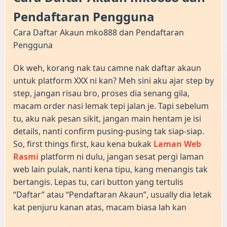
Pendaftaran Pengguna
Cara Daftar Akaun mko888 dan Pendaftaran
Pengguna
Ok weh, korang nak tau camne nak daftar akaun
untuk platform XXX ni kan? Meh sini aku ajar step by
step, jangan risau bro, proses dia senang gila,
macam order nasi lemak tepi jalan je. Tapi sebelum
tu, aku nak pesan sikit, jangan main hentam je isi
details, nanti confirm pusing-pusing tak siap-siap.
So, first things first, kau kena bukak
Laman Web
Rasmi
platform ni dulu, jangan sesat pergi laman
web lain pulak, nanti kena tipu, kang menangis tak
bertangis. Lepas tu, cari button yang tertulis
“Daftar” atau “Pendaftaran Akaun”, usually dia letak
kat penjuru kanan atas, macam biasa lah kan